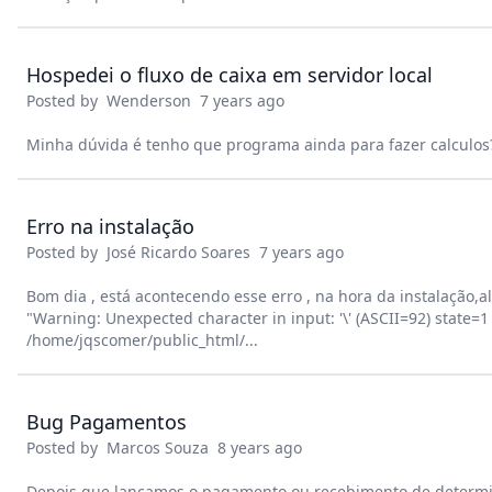
Hospedei o fluxo de caixa em servidor local
Posted by
Wenderson
7 years ago
Minha dúvida é tenho que programa ainda para fazer calculos
Erro na instalação
Posted by
José Ricardo Soares
7 years ago
Bom dia , está acontecendo esse erro , na hora da instalação
"Warning: Unexpected character in input: '\' (ASCII=92) state=1
/home/jqscomer/public_html/...
Bug Pagamentos
Posted by
Marcos Souza
8 years ago
Depois que lançamos o pagamento ou recebimento de determi