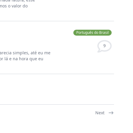
mos o valor do
Português do Brasil
9
arecia simples, até eu me
or lá e na hora que eu
Next