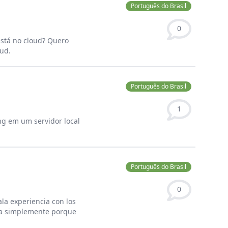
Português do Brasil
0
está no cloud? Quero
oud.
Português do Brasil
1
g em um servidor local
Português do Brasil
0
la experiencia con los
ta simplemente porque