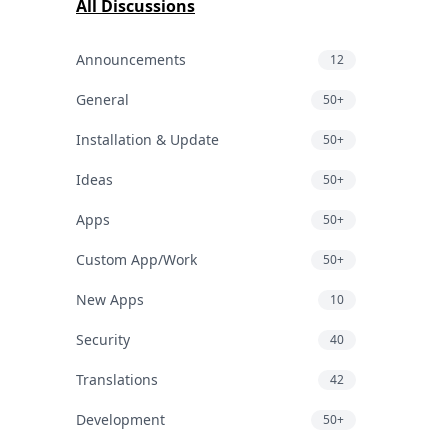
All Discussions
Announcements
12
General
50+
Installation & Update
50+
Ideas
50+
Apps
50+
Custom App/Work
50+
New Apps
10
Security
40
Translations
42
Development
50+