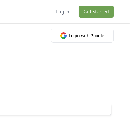
Log in
Get Started
Login with Google