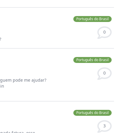
Português do Brasil
0
?
Português do Brasil
0
,alguem pode me ajudar?
 in
Português do Brasil
3
nada fatura, esse