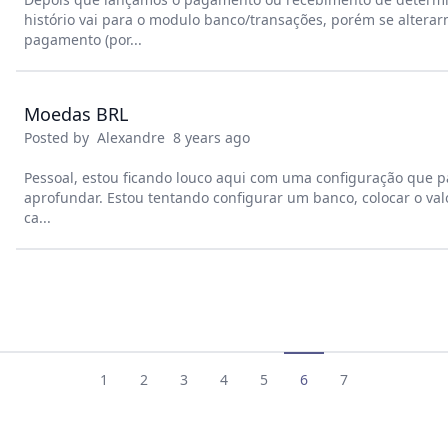
histório vai para o modulo banco/transações, porém se alterar
pagamento (por...
Moedas BRL
Posted by
Alexandre
8 years ago
Pessoal, estou ficando louco aqui com uma configuração que p
aprofundar. Estou tentando configurar um banco, colocar o val
ca...
1
2
3
4
5
6
7