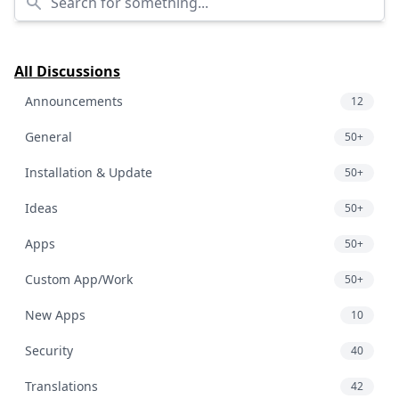
All Discussions
Announcements
12
General
50+
Installation & Update
50+
Ideas
50+
Apps
50+
Custom App/Work
50+
New Apps
10
Security
40
Translations
42