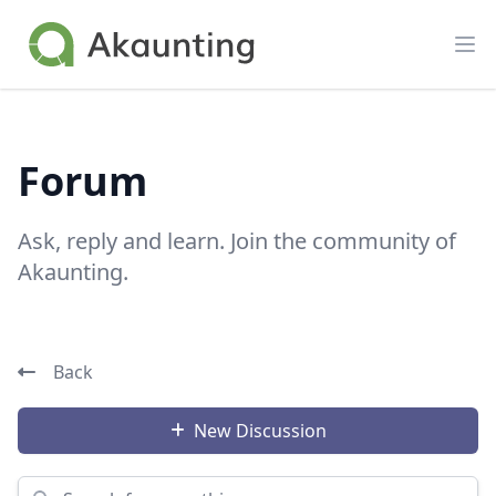
Akaunting
Op
Forum
Ask, reply and learn. Join the community of
Akaunting.
Back
New Discussion
Search for something...