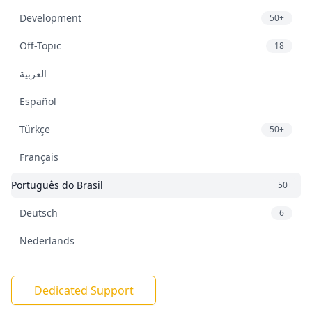
Development
50+
Off-Topic
18
العربية
Español
Türkçe
50+
Français
Português do Brasil
50+
Deutsch
6
Nederlands
Dedicated Support