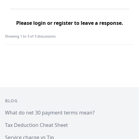
Please
login
or
register
to leave a response.
Showing 1 to 3 of 3 discussions
Footer
BLOG
What do net 30 payment terms mean?
Tax Deduction Cheat Sheet
Service charge vs Tip