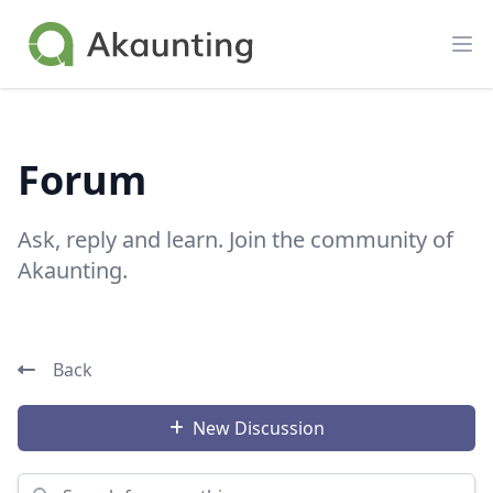
Akaunting
Op
Forum
Ask, reply and learn. Join the community of
Akaunting.
Back
New Discussion
Search for something...