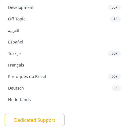
Development
50+
Off-Topic
18
العربية
Español
Türkçe
50+
Français
Português do Brasil
50+
Deutsch
6
Nederlands
Dedicated Support