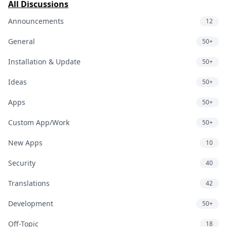
All Discussions
Announcements
12
General
50+
Installation & Update
50+
Ideas
50+
Apps
50+
Custom App/Work
50+
New Apps
10
Security
40
Translations
42
Development
50+
Off-Topic
18