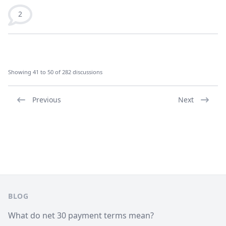
2
Showing 41 to 50 of 282 discussions
Previous
Next
Footer
BLOG
What do net 30 payment terms mean?