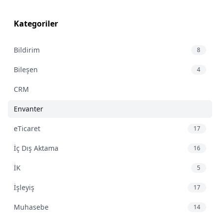
Kategoriler
Bildirim
8
Bileşen
4
CRM
Envanter
eTicaret
17
İç Dış Aktama
16
İK
5
İşleyiş
17
Muhasebe
14