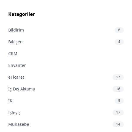
Kategoriler
Bildirim
8
Bileşen
4
CRM
Envanter
eTicaret
17
İç Dış Aktama
16
İK
5
İşleyiş
17
Muhasebe
14